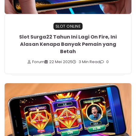
SLOT ONLINE
Slot Surga22 Tahun Ini Lagi On Fire, Ini
Alasan Kenapa Banyak Pemain yang
Betah
Forum
22 Mei 2025
3 Min Read
0