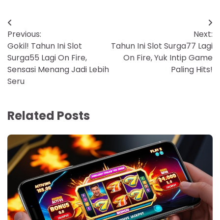
Navigasi
Previous:
Next:
pos
Gokil! Tahun Ini Slot
Tahun Ini Slot Surga77 Lagi
Surga55 Lagi On Fire,
On Fire, Yuk Intip Game
Sensasi Menang Jadi Lebih
Paling Hits!
Seru
Related Posts