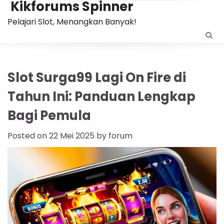
Kikforums Spinner
Skip
to
Pelajari Slot, Menangkan Banyak!
content
Slot Surga99 Lagi On Fire di
Tahun Ini: Panduan Lengkap
Bagi Pemula
Posted on
22 Mei 2025
by
forum