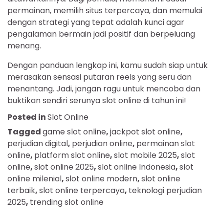
permainan, memilih situs terpercaya, dan memulai
dengan strategi yang tepat adalah kunci agar
pengalaman bermain jadi positif dan berpeluang
menang.
Dengan panduan lengkap ini, kamu sudah siap untuk
merasakan sensasi putaran reels yang seru dan
menantang. Jadi, jangan ragu untuk mencoba dan
buktikan sendiri serunya slot online di tahun ini!
Posted in
Slot Online
Tagged
game slot online
,
jackpot slot online
,
perjudian digital
,
perjudian online
,
permainan slot
online
,
platform slot online
,
slot mobile 2025
,
slot
online
,
slot online 2025
,
slot online Indonesia
,
slot
online milenial
,
slot online modern
,
slot online
terbaik
,
slot online terpercaya
,
teknologi perjudian
2025
,
trending slot online