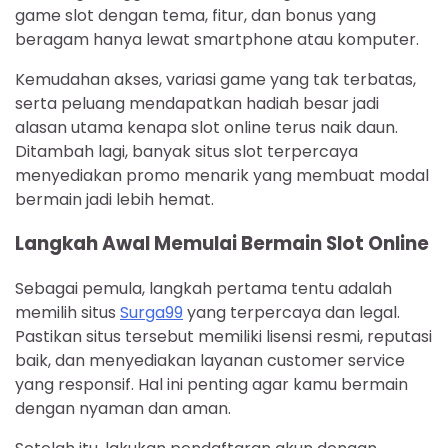
game slot dengan tema, fitur, dan bonus yang
beragam hanya lewat smartphone atau komputer.
Kemudahan akses, variasi game yang tak terbatas,
serta peluang mendapatkan hadiah besar jadi
alasan utama kenapa slot online terus naik daun.
Ditambah lagi, banyak situs slot terpercaya
menyediakan promo menarik yang membuat modal
bermain jadi lebih hemat.
Langkah Awal Memulai Bermain Slot Online
Sebagai pemula, langkah pertama tentu adalah
memilih situs
Surga99
yang terpercaya dan legal.
Pastikan situs tersebut memiliki lisensi resmi, reputasi
baik, dan menyediakan layanan customer service
yang responsif. Hal ini penting agar kamu bermain
dengan nyaman dan aman.