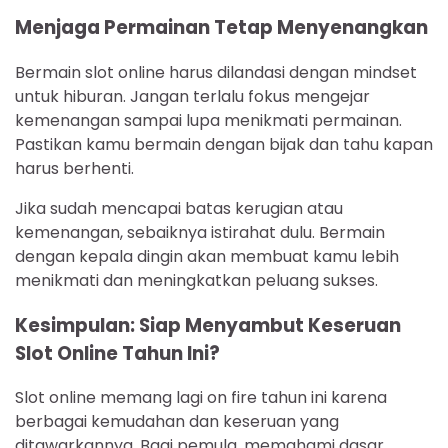
Menjaga Permainan Tetap Menyenangkan
Bermain slot online harus dilandasi dengan mindset
untuk hiburan. Jangan terlalu fokus mengejar
kemenangan sampai lupa menikmati permainan.
Pastikan kamu bermain dengan bijak dan tahu kapan
harus berhenti.
Jika sudah mencapai batas kerugian atau
kemenangan, sebaiknya istirahat dulu. Bermain
dengan kepala dingin akan membuat kamu lebih
menikmati dan meningkatkan peluang sukses.
Kesimpulan: Siap Menyambut Keseruan
Slot Online Tahun Ini?
Slot online memang lagi on fire tahun ini karena
berbagai kemudahan dan keseruan yang
ditawarkannya. Bagi pemula, memahami dasar